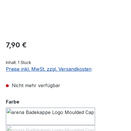
Regulärer Preis:
7,90 €
Inhalt:
1 Stück
Preise inkl. MwSt. zzgl. Versandkosten
Nicht mehr verfügbar
auswählen
Farbe
pea green