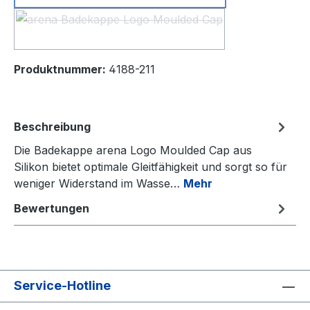
white
(Diese Option ist zurzeit nicht verfügbar.)
Produktnummer:
4188-211
Beschreibung
Die Badekappe arena Logo Moulded Cap aus
Silikon bietet optimale Gleitfähigkeit und sorgt so für
weniger Widerstand im Wasse…
Mehr
Bewertungen
Service-Hotline