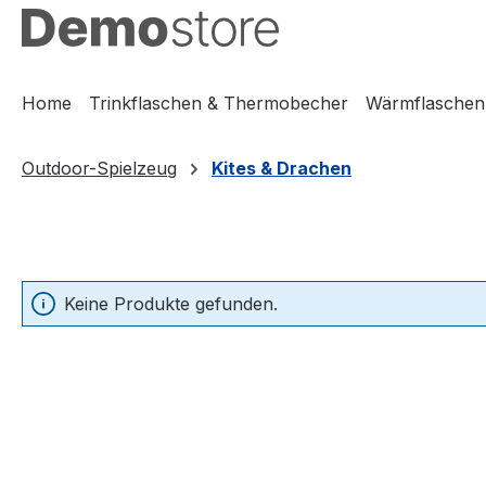
m Hauptinhalt springen
Zur Suche springen
Zur Hauptnavigation springen
Home
Trinkflaschen & Thermobecher
Wärmflaschen
Outdoor-Spielzeug
Kites & Drachen
Keine Produkte gefunden.