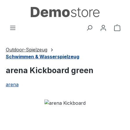
Zum Hauptinhalt springen
Ware
Outdoor-Spielzeug
Schwimmen & Wasserspielzeug
arena Kickboard green
arena
Bildergalerie überspringen