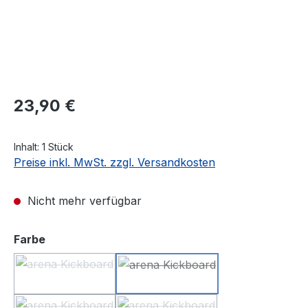
Regulärer Preis:
23,90 €
Inhalt:
1 Stück
Preise inkl. MwSt. zzgl. Versandkosten
Nicht mehr verfügbar
auswählen
Farbe
silver
green
(Diese Option ist zurzeit nicht verfügbar.)
(Diese Option ist zurzeit nicht 