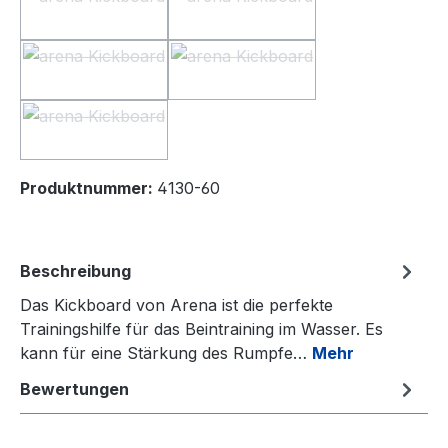
pink
orange
(Diese Option ist zurzeit nicht verfügbar.)
(Diese Option ist zurzeit nicht 
black-white
sage/artic-lime
(Diese Option ist zurzeit nicht verfügbar.)
(Diese Option ist zurzeit nicht 
plum/artic-lime
(Diese Option ist zurzeit nicht verfügbar.)
Produktnummer:
4130-60
Beschreibung
Das Kickboard von Arena ist die perfekte
Trainingshilfe für das Beintraining im Wasser. Es
kann für eine Stärkung des Rumpfe…
Mehr
Bewertungen