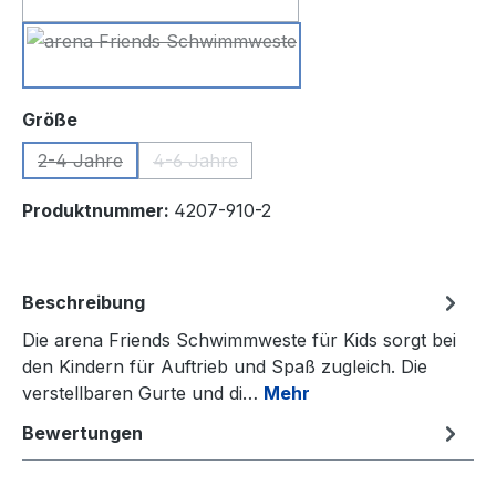
yellow
(Diese Option ist zurzeit nicht verfügbar.)
fuchsia
(Diese Option ist zurzeit nicht verfügbar.)
auswählen
Größe
2-4 Jahre
4-6 Jahre
(Diese Option ist zurzeit nicht verfügbar.)
(Diese Option ist zurzeit nicht verfügbar.)
Produktnummer:
4207-910-2
Beschreibung
Die arena Friends Schwimmweste für Kids sorgt bei
den Kindern für Auftrieb und Spaß zugleich. Die
verstellbaren Gurte und di…
Mehr
Bewertungen