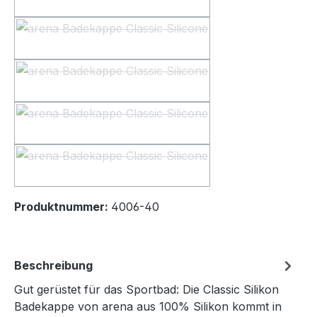
light-yellow
(Diese Option ist zurzeit nicht verfügbar.)
red-fandango-black
(Diese Option ist zurzeit nicht verfügbar.)
blue-cosmo-water
(Diese Option ist zurzeit nicht verfügbar.)
violet-soft-green
(Diese Option ist zurzeit nicht verfügbar.)
water-navy
(Diese Option ist zurzeit nicht verfügbar.)
Produktnummer:
4006-40
Beschreibung
Gut gerüstet für das Sportbad: Die Classic Silikon
Badekappe von arena aus 100% Silikon kommt in