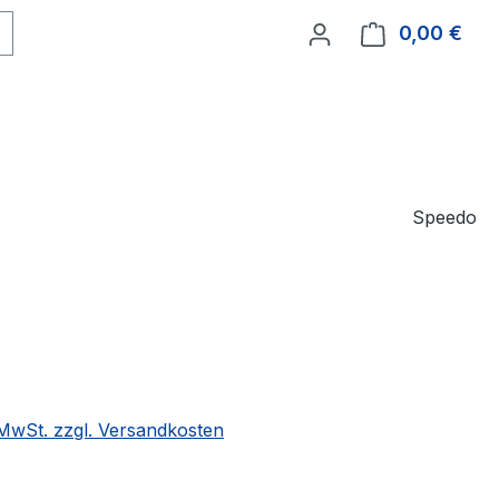
0,00 €
Ware
Speedo
eis:
. MwSt. zzgl. Versandkosten
ählen