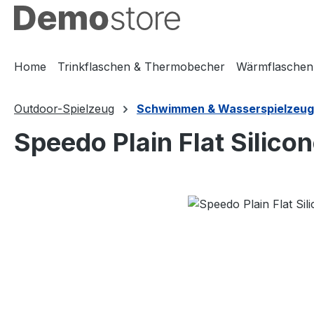
m Hauptinhalt springen
Zur Suche springen
Zur Hauptnavigation springen
Home
Trinkflaschen & Thermobecher
Wärmflaschen
Outdoor-Spielzeug
Schwimmen & Wasserspielzeug
Speedo Plain Flat Silico
Bildergalerie überspringen