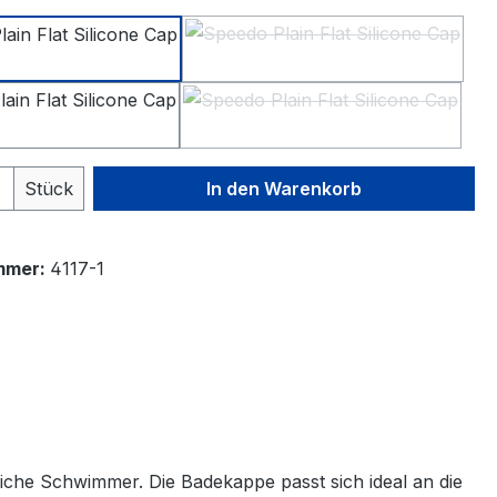
Black
White
(Diese Option ist zurzeit
Navy
Silver
(Diese Option ist zurzeit
 Anzahl: Gib den gewünschten Wert ein 
Stück
In den Warenkorb
mmer:
4117-1
liche Schwimmer. Die Badekappe passt sich ideal an die