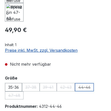
Regulärer Preis:
49,90 €
Inhalt:
1
Preise inkl. MwSt. zzgl. Versandkosten
Nicht mehr verfügbar
auswählen
Größe
35-36
37-38
39-41
42-43
44-46
(Diese Option ist zurzeit nicht verfügbar.)
(Diese Option ist zurzeit nicht verfügba
(Diese Option ist zurzeit nic
(Diese Option ist
47-48
(Diese Option ist zurzeit nicht verfügbar.)
Produktnummer:
4312-44-46