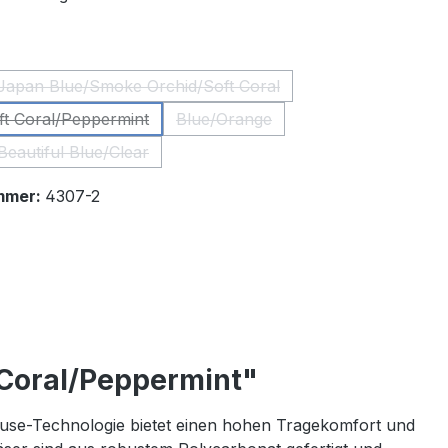
ählen
Japan Blue/Smoke Orchid/Soft Coral
(Diese Option ist zurzeit nicht verfügbar.)
ft Coral/Peppermint
Blue/Orange
(Diese Option ist zurzeit nicht verfügbar.)
(Diese Option ist zurzeit nicht ver
eautiful Blue/Clear
(Diese Option ist zurzeit nicht verfügbar.)
mmer:
4307-2
 Coral/Peppermint"
iofuse-Technologie bietet einen hohen Tragekomfort und