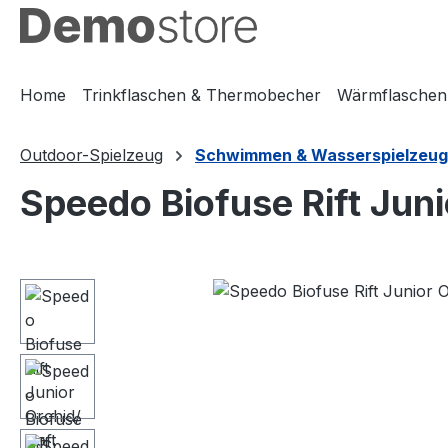
m Hauptinhalt springen
Zur Suche springen
Zur Hauptnavigation springen
Home
Trinkflaschen & Thermobecher
Wärmflaschen
Outdoor-Spielzeug
Schwimmen & Wasserspielzeug
Speedo Biofuse Rift Jun
Bildergalerie überspringen