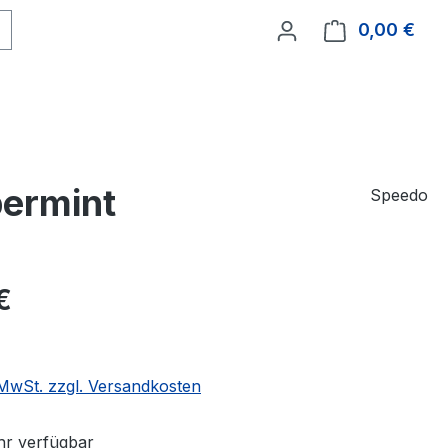
0,00 €
Ware
permint
Speedo
eis:
€
. MwSt. zzgl. Versandkosten
r verfügbar