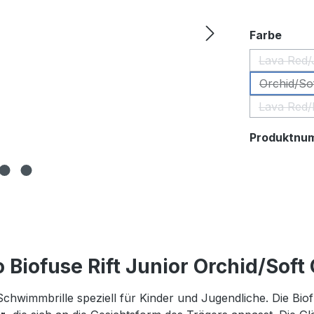
ausw
Farbe
Lava Red/
Orchid/So
Lava Red/B
Produktnu
Biofuse Rift Junior Orchid/Soft
 Schwimmbrille speziell für Kinder und Jugendliche. Die B