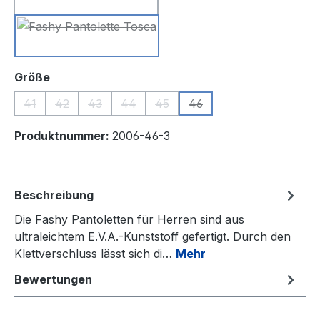
blau
schwarz
(Diese Option ist zurzeit nicht verfügbar.)
(Diese Option ist zu
braun
(Diese Option ist zurzeit nicht verfügbar.)
auswählen
Größe
41
42
43
44
45
46
(Diese Option ist zurzeit nicht verfügbar.)
(Diese Option ist zurzeit nicht verfügbar.)
(Diese Option ist zurzeit nicht verfügbar.)
(Diese Option ist zurzeit nicht verfügbar.
(Diese Option ist zurzeit nicht ver
(Diese Option ist zurzeit n
Produktnummer:
2006-46-3
Beschreibung
Die Fashy Pantoletten für Herren sind aus
ultraleichtem E.V.A.-Kunststoff gefertigt. Durch den
Klettverschluss lässt sich di…
Mehr
Bewertungen