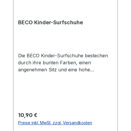
BECO Kinder-Surfschuhe
Die BECO Kinder-Surfschuhe bestechen
durch ihre bunten Farben, einen
angenehmen Sitz und eine hohe
Belastbarkeit. Die Badeschuhe schützen
die Kinderfüße am Strand vor sandigem
und steinigem Untergrund, sind dank
stabiler Gummisohle rutschfest und somit
auch perfekt für den Besuch im
Hallenbad oder im Freibad geeignet. Das
Regulärer Preis:
10,90 €
Obermaterial besteht aus elastischem
Preise inkl. MwSt. zzgl. Versandkosten
Neopren mit seitlichem Netzeinsatz. Die