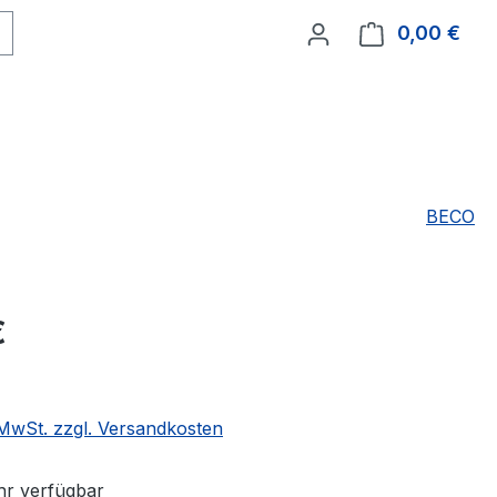
0,00 €
Ware
BECO
eis:
€
. MwSt. zzgl. Versandkosten
r verfügbar