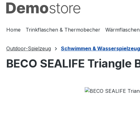
m Hauptinhalt springen
Zur Suche springen
Zur Hauptnavigation springen
Home
Trinkflaschen & Thermobecher
Wärmflaschen
Outdoor-Spielzeug
Schwimmen & Wasserspielzeug
BECO SEALIFE Triangle B
Bildergalerie überspringen