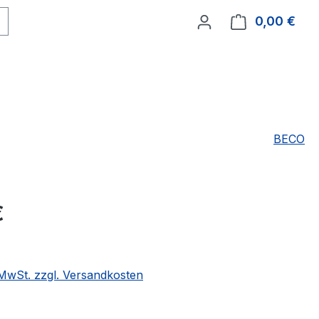
0,00 €
Ware
BECO
eis:
€
. MwSt. zzgl. Versandkosten
ählen