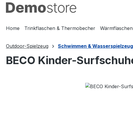
m Hauptinhalt springen
Zur Suche springen
Zur Hauptnavigation springen
Home
Trinkflaschen & Thermobecher
Wärmflaschen
Outdoor-Spielzeug
Schwimmen & Wasserspielzeug
BECO Kinder-Surfschuh
Bildergalerie überspringen