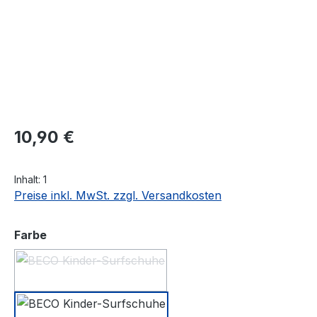
Regulärer Preis:
10,90 €
Inhalt:
1
Preise inkl. MwSt. zzgl. Versandkosten
auswählen
Farbe
rot
(Diese Option ist zurzeit nicht verfügbar.)