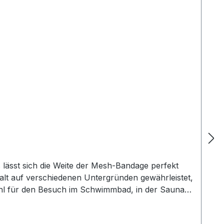
s lässt sich die Weite der Mesh-Bandage perfekt
 Halt auf verschiedenen Untergründen gewährleistet,
wohl für den Besuch im Schwimmbad, in der Sauna,
Strand oder als Haus- und Freizeitschuh bestens geeignet. aus leichtem EVA-Material mit Mesh-Bandage und Klettverschluss