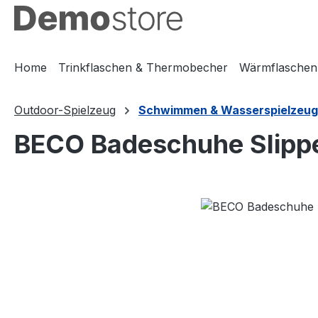
m Hauptinhalt springen
Zur Suche springen
Zur Hauptnavigation springen
Home
Trinkflaschen & Thermobecher
Wärmflaschen
Outdoor-Spielzeug
Schwimmen & Wasserspielzeug
BECO Badeschuhe Slipp
Bildergalerie überspringen