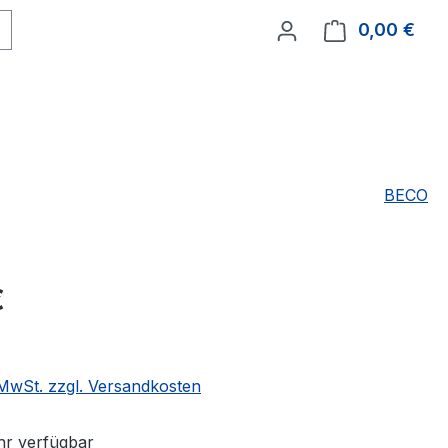
0,00 €
Ware
BECO
eis:
€
. MwSt. zzgl. Versandkosten
r verfügbar