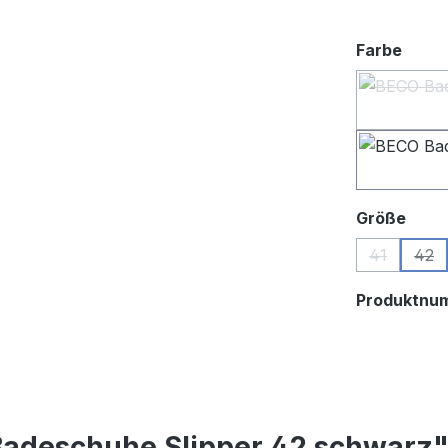
ausw
Farbe
ausw
Größe
41
42
(Diese Opti
(Die
Produktnu
Badeschuhe Slipper 42 schwarz